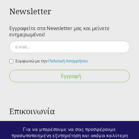
Newsletter
Εγγραφείτε στα Newsletter μας και μείνετε
ενημερωμένοι!
Συμφωνώ με την
Πολιτική Απορρήτου
Εγγραφή
Επικοινωνία
Για οποιαδήποτε ερώτηση σας μπορείτε να
Για να μπορέσουμε να σας προσφέρουμε
επικοινωνήσετε μαζί μας στα παρακάτω στοιχεία.
προσωποποιημένη εξυπηρέτηση και ακόμα καλύτερη