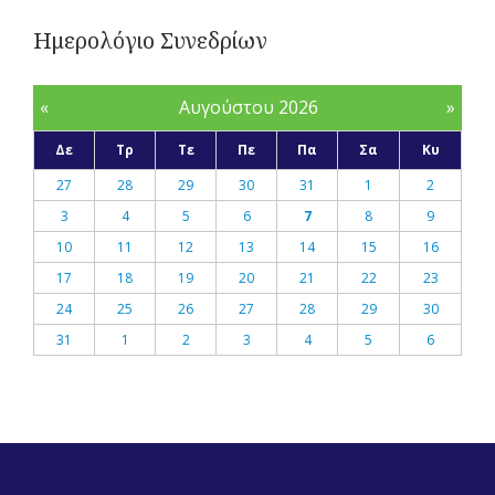
Ημερολόγιο Συνεδρίων
«
Αυγούστου 2026
»
Δε
Τρ
Τε
Πε
Πα
Σα
Κυ
27
28
29
30
31
1
2
3
4
5
6
7
8
9
10
11
12
13
14
15
16
17
18
19
20
21
22
23
24
25
26
27
28
29
30
31
1
2
3
4
5
6