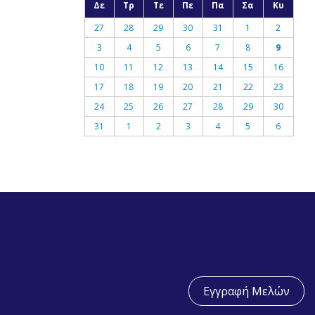
Δε
Τρ
Τε
Πε
Πα
Σα
Κυ
27
28
29
30
31
1
2
3
4
5
6
7
8
9
10
11
12
13
14
15
16
17
18
19
20
21
22
23
24
25
26
27
28
29
30
31
1
2
3
4
5
6
Εγγραφή Μελών