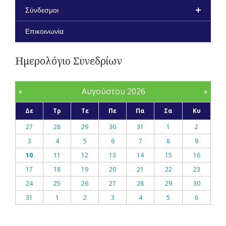
Σύνδεσμοι
Επικοινωνία
Ημερολόγιο Συνεδρίων
«
Αυγούστου 2026
»
Δε
Τρ
Τε
Πε
Πα
Σα
Κυ
27
28
29
30
31
1
2
3
4
5
6
7
8
9
10
11
12
13
14
15
16
17
18
19
20
21
22
23
24
25
26
27
28
29
30
31
1
2
3
4
5
6