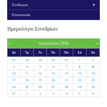
Σύνδεσμοι
Επικοινωνία
Ημερολόγιο Συνεδρίων
«
Αυγούστου 2026
»
Δε
Τρ
Τε
Πε
Πα
Σα
Κυ
27
28
29
30
31
1
2
3
4
5
6
7
8
9
10
11
12
13
14
15
16
17
18
19
20
21
22
23
24
25
26
27
28
29
30
31
1
2
3
4
5
6