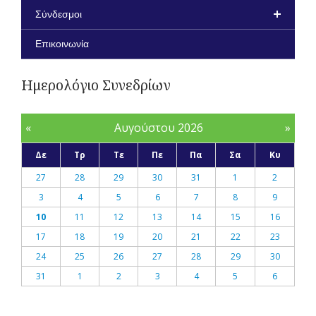
Σύνδεσμοι
Επικοινωνία
Ημερολόγιο Συνεδρίων
«
Αυγούστου 2026
»
Δε
Τρ
Τε
Πε
Πα
Σα
Κυ
27
28
29
30
31
1
2
3
4
5
6
7
8
9
10
11
12
13
14
15
16
17
18
19
20
21
22
23
24
25
26
27
28
29
30
31
1
2
3
4
5
6