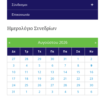
Σύνδεσμοι
Επικοινωνία
Ημερολόγιο Συνεδρίων
«
Αυγούστου 2026
»
Δε
Τρ
Τε
Πε
Πα
Σα
Κυ
27
28
29
30
31
1
2
3
4
5
6
7
8
9
10
11
12
13
14
15
16
17
18
19
20
21
22
23
24
25
26
27
28
29
30
31
1
2
3
4
5
6