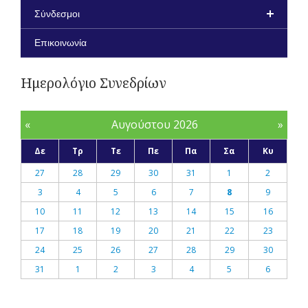
Σύνδεσμοι
Επικοινωνία
Ημερολόγιο Συνεδρίων
«
Αυγούστου 2026
»
Δε
Τρ
Τε
Πε
Πα
Σα
Κυ
27
28
29
30
31
1
2
3
4
5
6
7
8
9
10
11
12
13
14
15
16
17
18
19
20
21
22
23
24
25
26
27
28
29
30
31
1
2
3
4
5
6