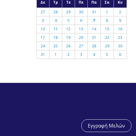
Δε
Τρ
Τε
Πε
Πα
Σα
Κυ
27
28
29
30
31
1
2
3
4
5
6
7
8
9
10
11
12
13
14
15
16
17
18
19
20
21
22
23
24
25
26
27
28
29
30
31
1
2
3
4
5
6
Εγγραφή Μελών